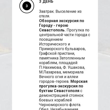
3 ДЕНЬ
Завтрак. Выселение из
отеля.
Обзорная экскурсия по
Городу - герою
Севастополь.
Прогулка по
центральной части города с
посещением
Исторического и
Приморского бульваров,
Графской пристани,
памятника Затопленным
кораблям, площадей
П.Нахимова, Ф. Ушакова,
М.Лазарева, мемориала
Вечного огня и аллеи
городов-героев.
Морская
прогулка-экскурсия по
бухтам Севастополя
с
демонстрацией стоянок
боевых кораблей
Черноморского флота.
Обед. Незабываемая