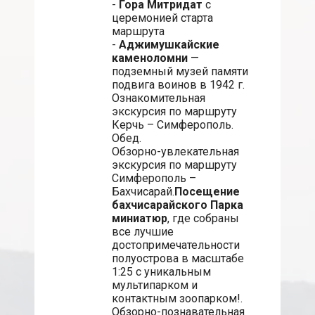
-
Гора Митридат
с
церемонией старта
маршрута
-
Аджимушкайские
каменоломни
—
подземный музей памяти
подвига воинов в 1942 г.
Ознакомительная
экскурсия по маршруту
Керчь – Симферополь.
Обед.
Обзорно-увлекательная
экскурсия по маршруту
Симферополь –
Бахчисарай.
Посещение
бахчисарайского Парка
миниатюр
, где собраны
все лучшие
достопримечательности
полуострова в масштабе
1:25 с уникальным
мультипарком и
контактным зоопарком!.
Обзорно-познавательная