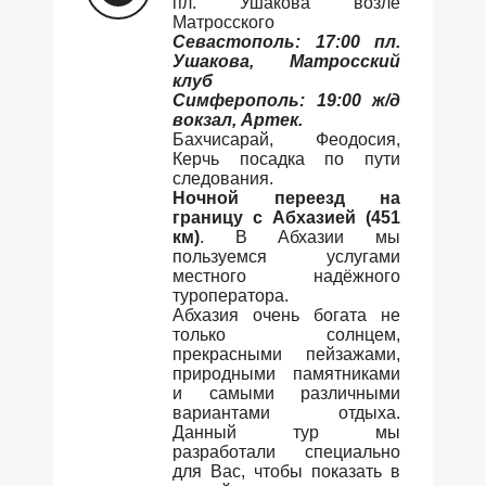
пл. Ушакова возле
Матросского
Севастополь: 17:00 пл.
Ушакова, Матросский
клуб
Симферополь: 19:00 ж/д
вокзал, Артек.
Бахчисарай, Феодосия,
Керчь посадка по пути
следования.
Ночной переезд на
границу с Абхазией (451
км)
. В Абхазии мы
пользуемся услугами
местного надёжного
туроператора.
Абхазия очень богата не
только солнцем,
прекрасными пейзажами,
природными памятниками
и самыми различными
вариантами отдыха.
Данный тур мы
разработали специально
для Вас, чтобы показать в