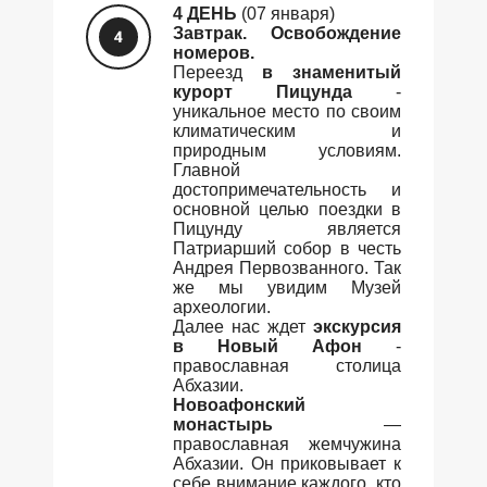
4 ДЕНЬ
(07 января)
Завтрак. Освобождение
номеров.
Переезд
в знаменитый
курорт Пицунда
-
уникальное место по своим
климатическим и
природным условиям.
Главной
достопримечательность и
основной целью поездки в
Пицунду является
Патриарший собор в честь
Андрея Первозванного. Так
же мы увидим Музей
археологии.
Далее нас ждет
экскурсия
в Новый Афон
-
православная столица
Абхазии.
Новоафонский
монастырь
—
православная жемчужина
Абхазии. Он приковывает к
себе внимание каждого, кто