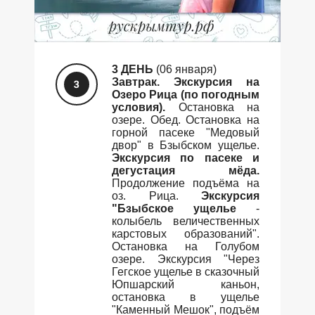
3 ДЕНЬ
(06 января)
Завтрак. Экскурсия на
Озеро Рица (по погодным
условия).
Остановка на
озере. Обед. Остановка на
горной пасеке "Медовый
двор" в Бзыбском ущелье.
Экскурсия по пасеке и
дегустация мёда.
Продолжение подъёма на
оз. Рица.
Экскурсия
"Бзыбское ущелье
-
колыбель величественных
карстовых образований".
Остановка на Голубом
озере. Экскурсия "Через
Гегское ущелье в сказочный
Юпшарский каньон,
остановка в ущелье
"Каменный Мешок", подъём