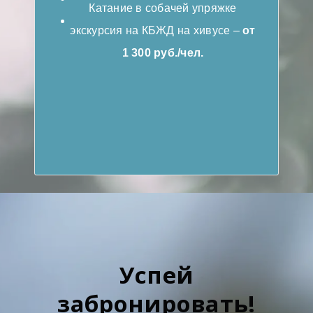
Катание в собачей упряжке
экскурсия на КБЖД на хивусе –
от
1 300 руб./чел.
Успей
забронировать!