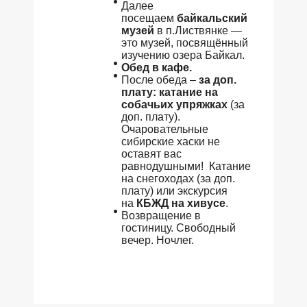
Далее
посещаем
байкальский
музей
в п.Листвянке —
это музей, посвящённый
изучению озера Байкал.
Обед в кафе.
После обеда –
за доп.
плату:
катание на
собачьих упряжках
(за
доп. плату).
Очаровательные
сибирские хаски не
оставят вас
равнодушными! Катание
на снегоходах (за доп.
плату) или экскурсия
на
КБЖД на хивусе
.
Возвращение в
гостиницу. Свободный
вечер. Ночлег.