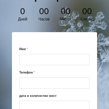
0
0
0
0
0
0
0
Дней
Часов
Минут
Секунд
Имя
*
Телефон
*
дата и количество мест