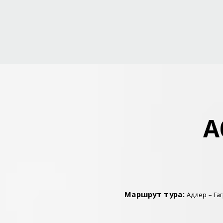
А
Маршрут тура:
Адлер – Га