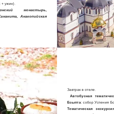
 + ужин).
фонский монастырь,
ананита, Анакопийская
Завтрак в отеле.
Автобусная тематиче
Бзыпта
: собор Успения Б
Тематическая экскурс