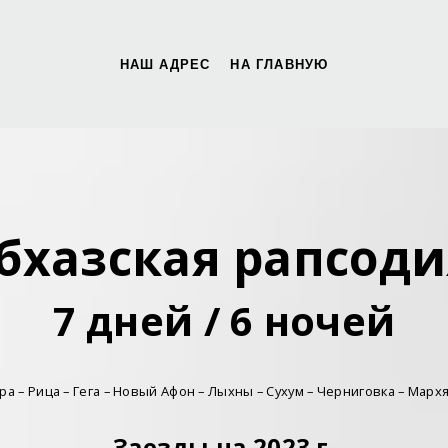
НАШ АДРЕС
НА ГЛАВНУЮ
бхазская рапсод
7 дней / 6 ночей
гра – Рица – Гега – Новый Афон – Лыхны – Сухум – Черниговка – Марх
Заезды на 2023 г.