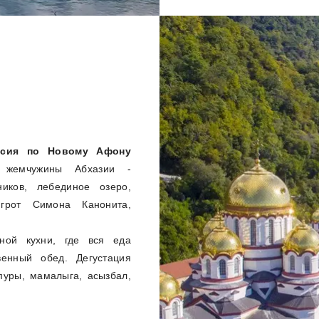
рсия по Новому Афону
 жемчужины Абхазии -
иков, лебединое озеро,
грот Симона Канонита,
ной кухни, где вся еда
венный обед. Дегустация
пуры, мамалыга, асызбал,