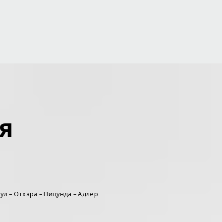
ия
яул – Отхара – Пицунда – Адлер