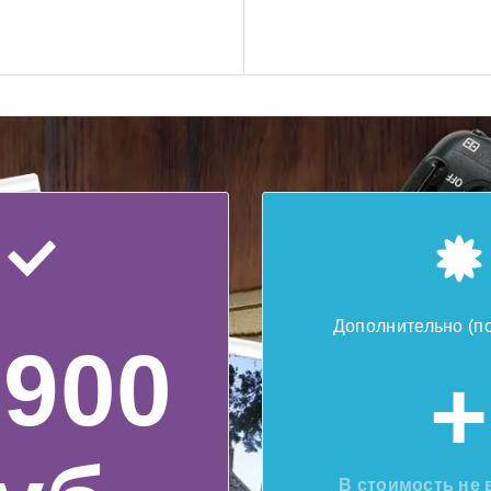
Дополнительно (п
6900
+
В стоимость не 