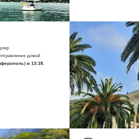
длер.
 отправление домой
ферополь) в 13:28
.