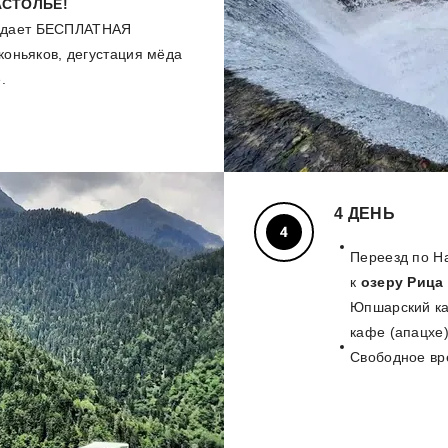
АСТОЛЬЕ
!
жидает БЕСПЛАТНАЯ
 коньяков, дегустация мёда
.
4 ДЕНЬ
Переезд по Н
к
озеру Рица
Юпшарский ка
кафе (апацхе)
Свободное вр