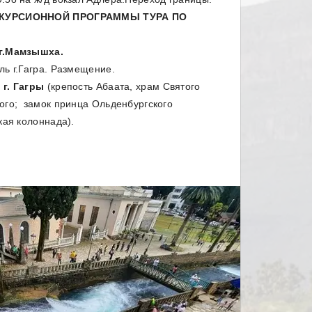
КУРСИОННОЙ ПРОГРАММЫ ТУРА ПО
 г.Мамзышха.
ль г.Гагра. Размещение.
г.
Гагры
(крепость Абаата, храм Святого
ого; замок принца Ольденбургского
ская колоннада).