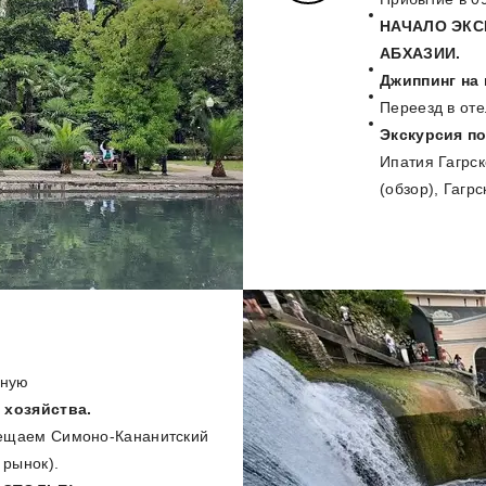
НАЧАЛО ЭКС
АБХАЗИИ.
Джиппинг на
Переезд в оте
Экскурсия по 
Ипатия Гагрск
(обзор), Гагр
рную
хозяйства.
ещаем Симоно-Кананитский
 рынок).