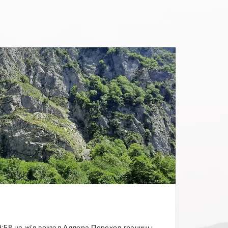
:58 на ж/д вокзал Адлера.Переход границы.