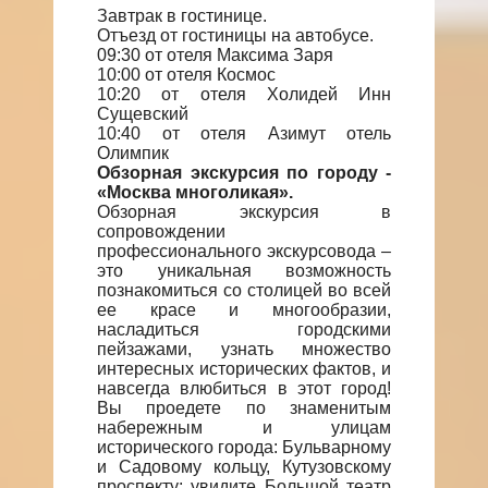
Завтрак в гостинице.
Отъезд от гостиницы на автобусе.
09:30 от отеля Максима Заря
10:00 от отеля Космос
10:20 от отеля Холидей Инн
Сущевский
10:40 от отеля Азимут отель
Олимпик
Обзорная экскурсия по городу -
«Москва многоликая».
Обзорная экскурсия в
сопровождении
профессионального экскурсовода –
это уникальная возможность
познакомиться со столицей во всей
ее красе и многообразии,
насладиться городскими
пейзажами, узнать множество
интересных исторических фактов, и
навсегда влюбиться в этот город!
Вы проедете по знаменитым
набережным и улицам
исторического города: Бульварному
и Садовому кольцу, Кутузовскому
проспекту; увидите Большой театр