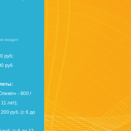
не входит:
0 руб;
00 руб
леты:
лимп» - 800 /
 11 лет);
200 руб. (с 6 до
 руб. (с 6 до 12