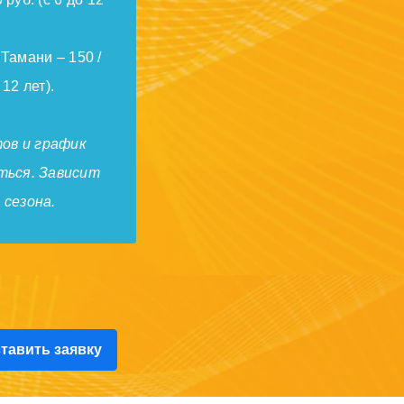
Тамани – 150 /
 12 лет).
ов и график
ься. Зависит
 сезона.
тавить заявку