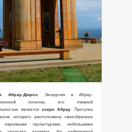
. Абрау-Дюрсо
. Экскурсия в Абрау-
юминкой поселка, его главной
ельностью является
озеро Абрау
. Прогулка
возле которого расположена своеобразная
 парковыми скульптурами, небольшими
 и уютными аллеями. На набережной