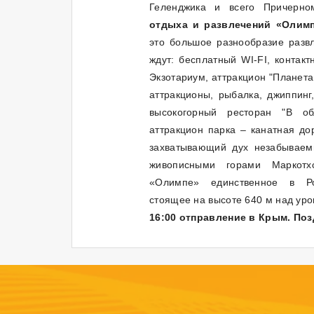
Геленджика и всего Причерн
отдыха и развлечений «Олимп
это большое разнообразие разв
ждут: бесплатный WI-FI, контакт
Экзотариум, аттракцион "Планета
аттракционы, рыбалка, джиппинг
высокогорный ресторан "В об
аттракцион парка – канатная до
захватывающий дух незабываем
живописными горами Маркотх
«Олимпе» единственное в Ро
стоящее на высоте 640 м над ур
16:00 отправление в Крым. По