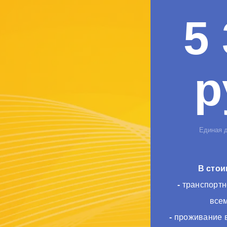
5
р
Единая для
В стои
-
транспортн
все
-
проживание в