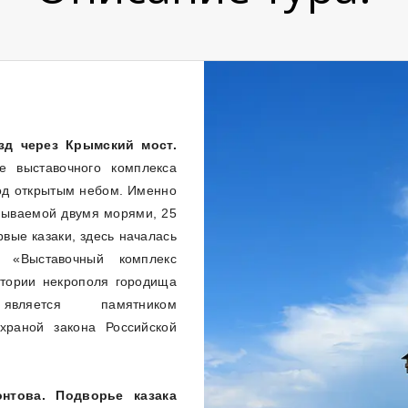
зд через Крымский мост.
 выставочного комплекса
од открытым небом. Именно
омываемой двумя морями, 25
рвые казаки, здесь началась
. «Выставочный комплекс
тории некрополя городища
, является памятником
храной закона Российской
нтова. Подворье казака