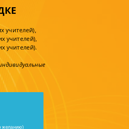
ДКЕ
х учителей),
х учителей),
х учителей).
 индивидуальные
о желанию)