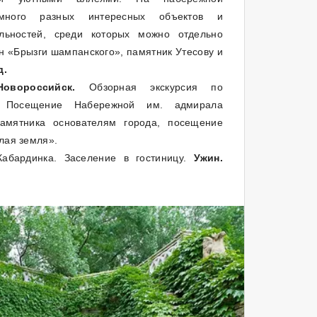
много разных интересных объектов и
ельностей, среди которых можно отдельно
н «Брызги шампанского», памятник Утесову и
д.
овороссийск.
Обзорная экскурсия по
у. Посещение Набережной им. адмирала
памятника основателям города, посещение
ая земля».
Кабардинка. Заселение в гостиницу.
Ужин.