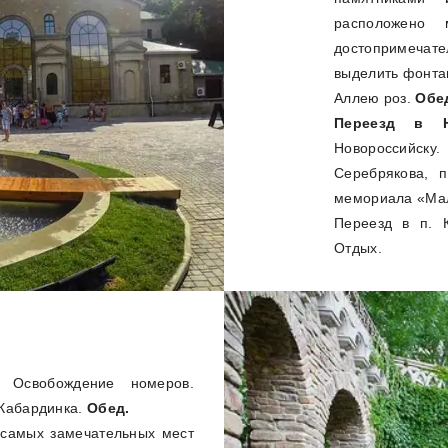
расположено 
достопримечат
выделить фонта
Аллею роз.
Обе
Переезд в Н
Новороссийск
Серебрякова, 
мемориала «Мал
Переезд в п. 
Отдых.
Освобождение номеров.
 Кабардинка.
Обед.
самых замечательных мест