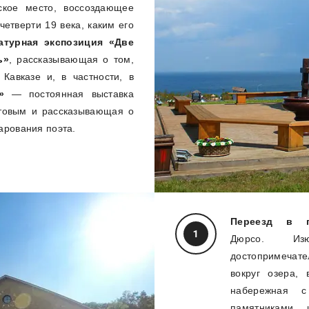
кое место, воссоздающее
четверти 19 века, каким его
атурная экспозиция «Две
ь»
, рассказывающая о том,
Кавказе и, в частности, в
к»
— постоянная выставка
товым и рассказывающая о
арования поэта.
Переезд в п
Дюрсо. Из
достопримечат
вокруг озера, 
набережная с
памятниками