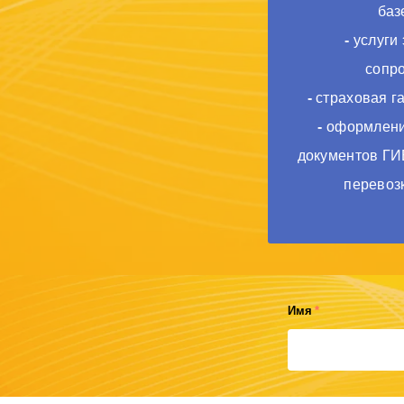
баз
-
услуги 
сопр
-
страховая г
-
оформлени
документов ГИ
перевозк
Имя
*