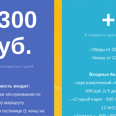
 300
+
уб.
В стоимость тура 
-
Обеды от 20
- Ужины от 2
 взрослых и детей
Входные би
-
парк развлечений «О
мость входит:
400 руб. (с 5 до
ое обслуживание по
-
«Старый парк» - 500 / 
му маршруту
12 лет);
 гостинице (1 ночь) на
-
«Атамань» - 600 / 400