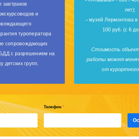
е завтраков
лет);
экскурсоводов и
-
музей Лермонтова в 
овождающего
100 руб. (с 6 до
арантия туроператора
е сопровождающих
Стоимость объект
БДД с разрешением на
работы может менят
у детских групп.
от курортного
Телефон
*
Ос