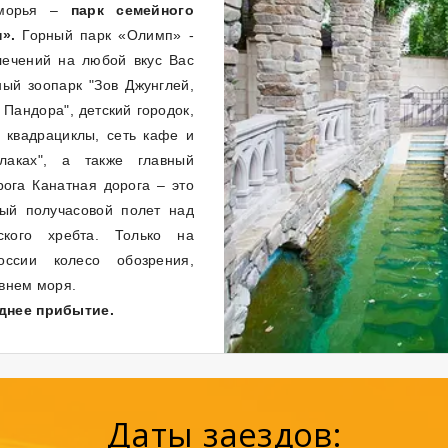
оморья –
парк семейного
».
Горный парк «Олимп» -
лечений на любой вкус Вас
ный зоопарк "Зов Джунглей,
 Пандора", детский городок,
, квадрациклы, сеть кафе и
лаках", а также главный
рога Канатная дорога – это
ый получасовой полет над
ского хребта. Только на
ссии колесо обозрения,
овнем моря.
зднее прибытие.
Даты заездов: