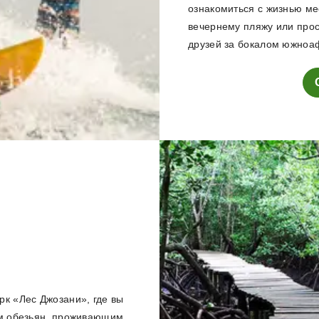
ознакомиться с жизнью ме
вечернему пляжу или прос
друзей за бокалом южноаф
рк «Лес Джозани», где вы
ом обезьян, проживающим