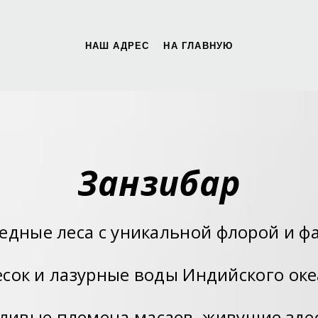
НАШ АДРЕС
НА ГЛАВНУЮ
Занзибар
ведные леса с уникальной флорой и ф
сок и лазурные воды Индийского оке
ливые племена масаев, живущие здес