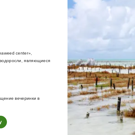
aweed center»,
водоросли, являющиеся
щение вечеринки в
у