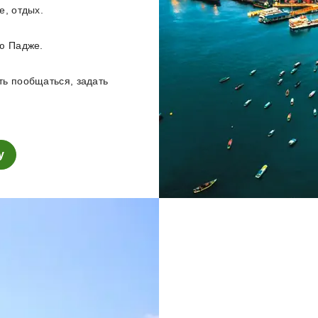
е, отдых.
ю Падже.
ь пообщаться, задать
у