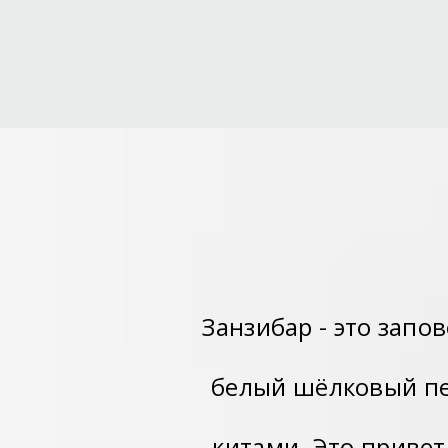
Занзибар - это запо
белый шёлковый пе
китами. Это привет